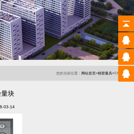
您的当前位置：
网站首页>
精密量具>
5件套卡尺检验
验量块
03-14