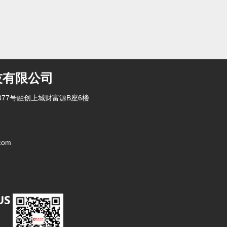
技有限公司
77号融创上城财富源B座6楼
com