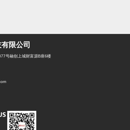
技有限公司
77号融创上城财富源B座6楼
com